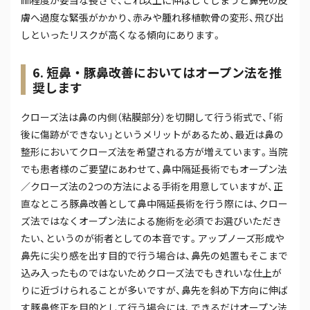
㎜程度が妥当な長さで、これ以上に伸ばしてしまうと鼻先の皮
膚へ過度な緊張がかかり、赤みや腫れ移植軟骨の変形、飛び出
しといったリスクが高くなる傾向にあります。
6. 短鼻・豚鼻改善においてはオープン法を推
奨します
クローズ法は鼻の内側（粘膜部分）を切開して行う術式で、「術
後に傷跡ができない」というメリットがあるため、最近は鼻の
整形においてクローズ法を希望される方が増えています。当院
でも患者様のご要望にあわせて、鼻中隔延長術でもオープン法
／クローズ法の2つの方法による手術を用意していますが、正
直なところ豚鼻改善として鼻中隔延長術を行う際には、クロー
ズ法ではなくオープン法による施術を必須でお選びいただき
たい、というのが術者としての本音です。アップノーズ形成や
鼻先に尖り感を出す目的で行う場合は、鼻先の処置もそこまで
込み入ったものではないためクローズ法でもきれいな仕上が
りに近づけられることが多いですが、鼻先を斜め下方向に伸ば
す豚鼻修正を目的として行う場合には、できるだけオープン法