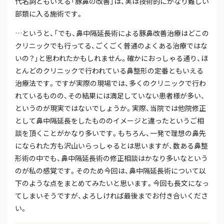
代名詞ともいえる「豚鼻の改善」は、実は技術的にかなり難しい
部類に入る施術です。
…というと、「でも、鼻中隔延長術による豚鼻改善治療はどこの
クリニックでも行ってる、ごくごく普通のよくある治療ではな
いの？」と思われたかもしれません。確かにおっしゃる通り、ほ
とんどのクリニックで行われている鼻整形の定番ともいえる
治療法です。ですが実際の現場では、多くのクリニックで行わ
れているものの、その結果には満足していない患者様が多い、
というのが現実ではないでしょうか。実際、当院では他院修正
として鼻中隔延長をしたもののイメージと違ったというご相
談を頂くことがかなり多いです。もちろん、一発で理想の鼻先
になられた方も沢山いらっしゃるとは思いますが、数ある鼻整
形術の中でも、鼻中隔延長術の修正相談はかなり多いなという
のが私の感覚です。そのため今回は、鼻中隔延長術について以
下のような点をまとめてみたいと思います。今回も長文になっ
てしまいそうですが、よろしければ最後までお付き合いくださ
い。