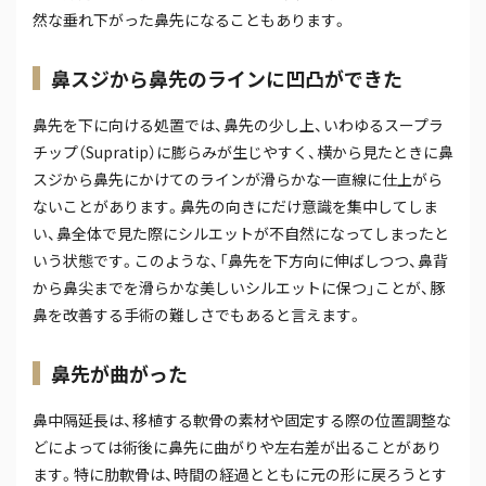
然な垂れ下がった鼻先になることもあります。
鼻スジから鼻先のラインに凹凸ができた
鼻先を下に向ける処置では、鼻先の少し上、いわゆるスープラ
チップ（Supratip）に膨らみが生じやすく、横から見たときに鼻
スジから鼻先にかけてのラインが滑らかな一直線に仕上がら
ないことがあります。鼻先の向きにだけ意識を集中してしま
い、鼻全体で見た際にシルエットが不自然になってしまったと
いう状態です。このような、「鼻先を下方向に伸ばしつつ、鼻背
から鼻尖までを滑らかな美しいシルエットに保つ」ことが、豚
鼻を改善する手術の難しさでもあると言えます。
鼻先が曲がった
鼻中隔延長は、移植する軟骨の素材や固定する際の位置調整な
どによっては術後に鼻先に曲がりや左右差が出ることがあり
ます。特に肋軟骨は、時間の経過とともに元の形に戻ろうとす