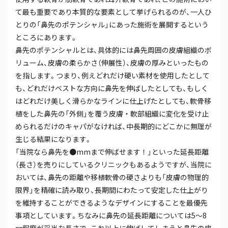
て最も重要であり本質的な要素として挙げられるのが、一人ひ
とりの「鼻先のポテンシャル」にあった施術を展開するという
ところにあります。
鼻先のポテンシャルとは、具体的には鼻先周囲の皮膚組織のボ
リューム、皮膚の柔らかさ（伸展性）、皮膚の厚みといったもの
を指します。つまり、例えどれだけ硬い素材を使用したとして
も、どれだけベストな方向に鼻先を伸ばしたとしても、もしく
はどれだけ美しく滑らかなラインに仕上げたとしても、軟骨移
植をした鼻先の「外側」を覆う皮膚・軟部組織に変化を受け止
められるだけのキャパがなければ、中長期的にどこかに無理が
生じる結果になります。
「当院なら鼻先を●mmまで伸ばせます！」といった延長距離
（長さ）を売りにしているクリニックもあるようですが、当院に
おいては、鼻先の距離や移植軟骨の硬さよりも「皮膚の物理的
限界」を精確に読み取り、長期間にわたって安定した仕上がり
を維持することができるようなデザインにすることを最優先
事項としています。ちなみに鼻先の延長距離については5～8