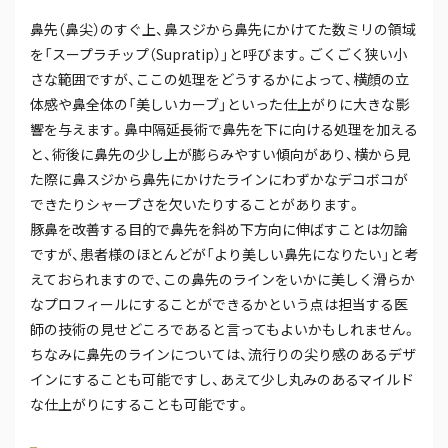
鼻先（鼻尖）のすぐ上、鼻スジから鼻先にかけてた数ミリの領域
を「スープラチップ（Supratip）」と呼びます。ごくごく狭い小
さな範囲ですが、ここの処理をどうするかによって、横顔の立
体感や鼻全体の「美しいカーブ」といった仕上がりに大きな影
響を与えます。鼻中隔延長術で鼻先を下に向ける処理を加える
と、術後に鼻先の少し上が膨らみやすい傾向があり、横から見
た際に鼻スジから鼻先にかけたラインにわずかなデコボコが
できたりシャープさを欠いたりすることがあります。
豚鼻を改善する目的で鼻先を斜め下方向に伸ばすことは勿論
ですが、患者様のほとんどが「より美しい鼻先になりたい」と考
えておられますので、この鼻先のラインをいかに美しく滑らか
なプロフィールにすることができるかという点は担当する医
師の技術の見せどころであると言ってもよいかもしれません。
ちなみに鼻先のラインについては、流行りの尖り感のあるデザ
インにすることも可能ですし、あえて少し丸みのあるマイルド
な仕上がりにすることも可能です。