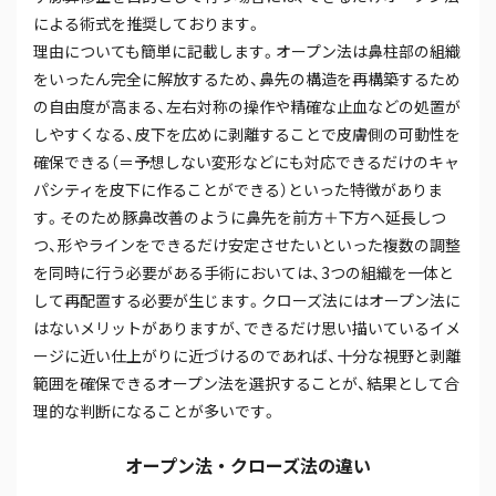
による術式を推奨しております。
理由についても簡単に記載します。オープン法は鼻柱部の組織
をいったん完全に解放するため、鼻先の構造を再構築するため
の自由度が高まる、左右対称の操作や精確な止血などの処置が
しやすくなる、皮下を広めに剥離することで皮膚側の可動性を
確保できる（＝予想しない変形などにも対応できるだけのキャ
パシティを皮下に作ることができる）といった特徴がありま
す。そのため豚鼻改善のように鼻先を前方＋下方へ延長しつ
つ、形やラインをできるだけ安定させたいといった複数の調整
を同時に行う必要がある手術においては、3つの組織を一体と
して再配置する必要が生じます。クローズ法にはオープン法に
はないメリットがありますが、できるだけ思い描いているイメ
ージに近い仕上がりに近づけるのであれば、十分な視野と剥離
範囲を確保できるオープン法を選択することが、結果として合
理的な判断になることが多いです。
オープン法・クローズ法の違い