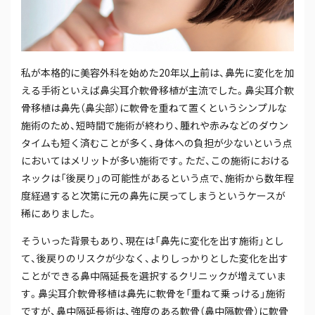
私が本格的に美容外科を始めた20年以上前は、鼻先に変化を加
える手術といえば鼻尖耳介軟骨移植が主流でした。鼻尖耳介軟
骨移植は鼻先（鼻尖部）に軟骨を重ねて置くというシンプルな
施術のため、短時間で施術が終わり、腫れや赤みなどのダウン
タイムも短く済むことが多く、身体への負担が少ないという点
においてはメリットが多い施術です。ただ、この施術における
ネックは「後戻り」の可能性があるという点で、施術から数年程
度経過すると次第に元の鼻先に戻ってしまうというケースが
稀にありました。
そういった背景もあり、現在は「鼻先に変化を出す施術」とし
て、後戻りのリスクが少なく、よりしっかりとした変化を出す
ことができる鼻中隔延長を選択するクリニックが増えていま
す。鼻尖耳介軟骨移植は鼻先に軟骨を「重ねて乗っける」施術
ですが、鼻中隔延長術は、強度のある軟骨（鼻中隔軟骨）に軟骨