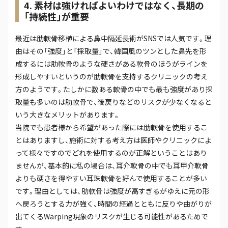
4. 素材は強ければよいわけではなく、長期の
「持続性」が重要
最近は肋軟骨移植による鼻中隔延長術がSNSでは人気です。理
由はその「強度」と「採取量」で、韓国風のツンとした鼻先を形
成するには肋軟骨のような硬さがある軟骨のほうがラインを
形成しやすいというのが肋軟骨を支持するクリニックの考え
方のようです。たしかに数ある軟骨の中でも最も強度があり採
取量も多いのは肋軟骨で、後戻りなどのリスクが少なくなると
いう大きなメリットがあります。
当院でも患者様から希望があった際には肋軟骨を使用するこ
とはありますし、施術に対する考え方は医師やクリニックによ
って様々ですのでどれを使用するのが正解ということはあり
ませんが、基本的に私の場合は、耳介軟骨の中でも耳甲介軟骨
よりも硬さを得やすい耳珠軟骨を好んで使用することが多い
です。理由としては、肋軟骨は強度が高すぎるがゆえに元の形
へ戻ろうとする力が強く、時間の経過とともに反りや曲がりが
出てくるWarping現象のリスクが生じる可能性があるためで