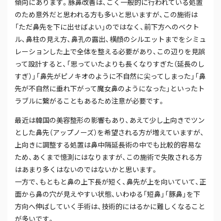
傾向にあります。豚鼻改善は、ごく一般的に行われている処置
のため意外だと思われる方も多いと思いますが、この施術は
「ただ鼻先を下に出せばよい」のではなく、前下方へのベクト
ル、鼻柱の見え方、鼻孔の露出、横顔のシルエットまでをシミュ
レーションした上で全体を整える必要があり、この辺りを見誤
って設計すると、「思っていたよりも長くなりすぎた（延長のし
すぎ）」「鼻先がピノキオのように不自然に尖ってしまった」「鼻
先が不自然に垂れ下がって魔女鼻のようになった」といったト
ラブルに繋がることもあるため注意が必要です。
最近は韓国の美容整形の影響もあり、あえて少し上向きでツン
とした鼻先（アップノーズ）を希望される方が増えていますが、
上向きに調整する処置は鼻中隔延長術の中でも比較的容易な
ため、あくまで憶測にはなりますが、この施術で失敗される方
はあまり多くはないのではないかと思います。
一方で、もともと鼻の上下長が短く、鼻先が上を向いていて、正
面から鼻の穴が見えやすい状態、いわゆる「短鼻」「豚鼻」を下
方向へ伸ばしていく手術は、技術的にはるかに難しくなること
が多いです。