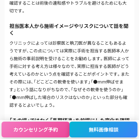
確認することは術後の違和感やトラブルを避けるためにも大
切です。
担当医本人から施術イメージやリスクについて話を聞
く
クリニックによっては診察医と執刀医が異なることもあるよ
うですが、この点については実際に手術を担当する医師本人か
ら施術の事前説明を受けることをお勧めします。医師によって
手術に対する考え方は様々なので、実際に担当する医師がどう
考えているのかという点を確認することがポイントです。また
その際には、「どこどこの軟骨を使います」「●mm伸ばせま
す」という話になりがちなので、「なぜその軟骨を使うのか」
「●mm伸ばした場合のリスクはないのか」といった部分も確
認するとよいでしょう。
「その場」ではなく「長期経過」を前提にした変化を確認
する
カウンセリング
予約
無料画像
相談
鼻中隔延長術の仕上がりには個人差があるものの、長期的な曲