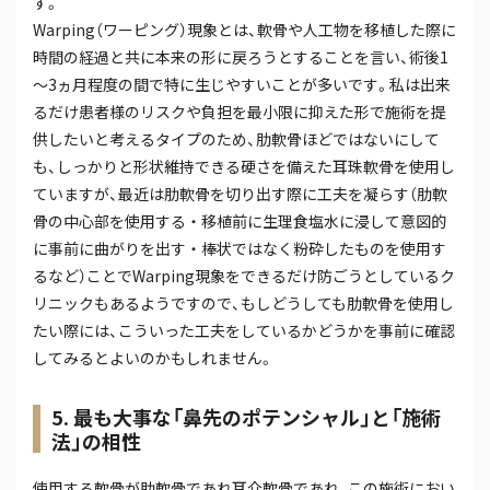
す。
Warping（ワーピング）現象とは、軟骨や人工物を移植した際に
時間の経過と共に本来の形に戻ろうとすることを言い、術後1
～3ヵ月程度の間で特に生じやすいことが多いです。私は出来
るだけ患者様のリスクや負担を最小限に抑えた形で施術を提
供したいと考えるタイプのため、肋軟骨ほどではないにして
も、しっかりと形状維持できる硬さを備えた耳珠軟骨を使用し
ていますが、最近は肋軟骨を切り出す際に工夫を凝らす（肋軟
骨の中心部を使用する・移植前に生理食塩水に浸して意図的
に事前に曲がりを出す・棒状ではなく粉砕したものを使用す
るなど）ことでWarping現象をできるだけ防ごうとしているク
リニックもあるようですので、もしどうしても肋軟骨を使用し
たい際には、こういった工夫をしているかどうかを事前に確認
してみるとよいのかもしれません。
5. 最も大事な「鼻先のポテンシャル」と「施術
法」の相性
使用する軟骨が肋軟骨であれ耳介軟骨であれ、この施術におい