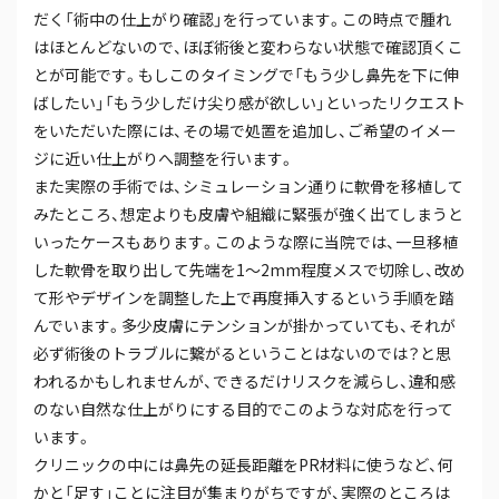
だく「術中の仕上がり確認」を行っています。この時点で腫れ
はほとんどないので、ほぼ術後と変わらない状態で確認頂くこ
とが可能です。もしこのタイミングで「もう少し鼻先を下に伸
ばしたい」「もう少しだけ尖り感が欲しい」といったリクエスト
をいただいた際には、その場で処置を追加し、ご希望のイメー
ジに近い仕上がりへ調整を行います。
また実際の手術では、シミュレーション通りに軟骨を移植して
みたところ、想定よりも皮膚や組織に緊張が強く出てしまうと
いったケースもあります。このような際に当院では、一旦移植
した軟骨を取り出して先端を1～2mm程度メスで切除し、改め
て形やデザインを調整した上で再度挿入するという手順を踏
んでいます。多少皮膚にテンションが掛かっていても、それが
必ず術後のトラブルに繋がるということはないのでは？と思
われるかもしれませんが、できるだけリスクを減らし、違和感
のない自然な仕上がりにする目的でこのような対応を行って
います。
クリニックの中には鼻先の延長距離をPR材料に使うなど、何
かと「足す」ことに注目が集まりがちですが、実際のところは