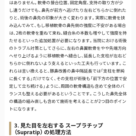
はありません。軟骨の接合位置、固定角度、支持の取り方が少
し違うだけでも、鼻先が前方へ逃げたり左右どちらかに倒れた
りと、術後の鼻先の印象が大きく変わります。実際に軟骨を挟
み込んでみて、もし移植軟骨の鼻先側の強度に不安がある場合
は、2枚の軟骨を重ねて束ね、縫合糸の本数も増やして強度を持
たせるといった追加処置が必要になります。当院における術後
のトラブル対策としてさらに、左右の鼻翼軟骨をやや先端方向
へせり上げるように移植軟骨へ縫合し、延長した支柱が左右ど
ちらかに倒れないよう支えるといった工夫も行っています。こ
れらは言い換えると、豚鼻改善の鼻中隔延長では「支柱を単純
に長くする」だけでなく、その支柱が術後も「前下方の位置で安
定して立ち続ける」ように、周囲の軟骨構造も含めて全体のバ
ランスも整える必要があるということです。こうした鼻先全体
の構造の組み直しも含めて施術を考えることが2つ目のポイン
トになります。
3. 見た目を左右する スープラチップ
（Supratip） の処理方法