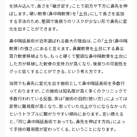
を挟み込んで、長さを「継ぎ足す」ことで前方や下方に鼻先を伸
ばします。硬い軟骨（鼻中隔軟骨）を「土台」にして長さを追加
する手法のため、堅固で後戻りのリスクが少ない形で鼻先に変
化を出すことができます。
鼻中隔延長術が近年選ばれる最大の理由は、この「土台（鼻中隔
軟骨）の強さ」にあると言えます。鼻翼軟骨を土台にする鼻尖
耳介軟骨移植よりも、もっと硬くて堅固な鼻中隔軟骨を土台に
した方が移植した軟骨の支持力が高くなり、後戻りの可能性を
グッと低くすることができる、という考え方です。
当院でも鼻先に変化を出す施術として鼻中隔延長術を多数行
っておりますが、この施術は知名度が高く多くのクリニックで
多数行われている反面、実は「施術の目的（使い方）」によっては
非常に難易度が高くなり、思っていた仕上がりにならなかった
というトラブルに繋がりやすい傾向にあります。言い換える
と、「同じ鼻中隔延長術であっても、鼻先を伸ばす方向」によっ
て手技の難易度が変わってくる、ということになります。