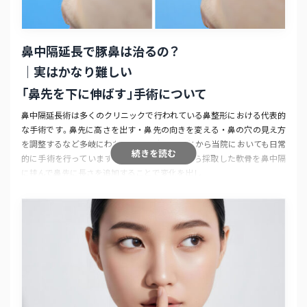
鼻中隔延長で豚鼻は治るの？
｜実はかなり難しい
「鼻先を下に伸ばす」手術について
鼻中隔延長術は多くのクリニックで行われている鼻整形における代表的
な手術です。鼻先に高さを出す・鼻先の向きを変える・鼻の穴の見え方
を調整するなど多岐にわたる変化を出せることから当院においても日常
続きを読む
的に手術を行っています。実際の施術では耳から採取した軟骨を鼻中隔
に挟んで鼻先に長さを追加することで変化を出し