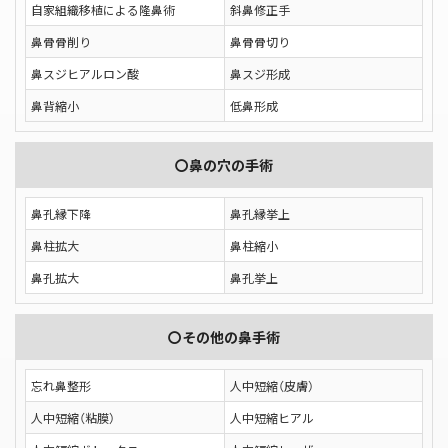
自家組織移植による隆鼻術
斜鼻修正手
鼻骨骨削り
鼻骨骨切り
鼻スジヒアルロン酸
鼻スジ形成
鼻背縮小
低鼻形成
〇鼻の穴の手術
鼻孔縁下降
鼻孔縁挙上
鼻柱拡大
鼻柱縮小
鼻孔拡大
鼻孔挙上
〇その他の鼻手術
忘れ鼻整形
人中短縮（皮膚）
人中短縮（粘膜）
人中短縮ヒアル