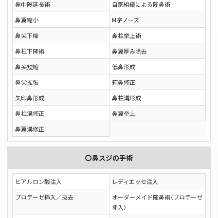
鼻中隔延長術
自家組織による隆鼻術
鼻翼縮小
M字ノーズ
鼻尖下降
鼻柱挙上術
鼻柱下降術
鼻翼厚み除去
鼻尖短縮
低鼻形成
鼻尖拡張
箱鼻修正
矢印鼻形成
鼻柱溝形成
鼻柱溝修正
鼻翼挙上
鼻翼溝修正
〇鼻スジの手術
ヒアルロン酸注入
レディエッセ注入
プロテーゼ挿入／抜去
オーダーメイド隆鼻術（プロテーゼ
挿入）