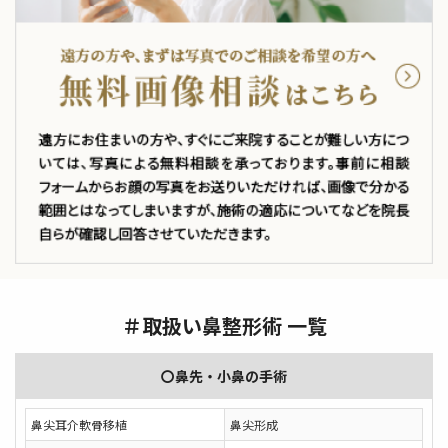
＃取扱い鼻整形術 一覧
〇鼻先・小鼻の手術
鼻尖耳介軟骨移植
鼻尖形成