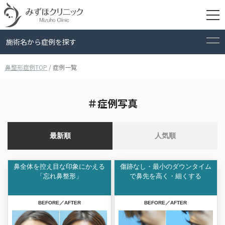
施術名から症例を探す
鼻整形症例TOP
/
症例一覧
検索
＃症例写真
最新順
人気順
鼻全体を控え目な印象にかえる
傷跡なし・最小のダウンタイム
「忘れ鼻整形」
で
鼻先を高く・細くする
BEFORE／AFTER
BEFORE／AFTER