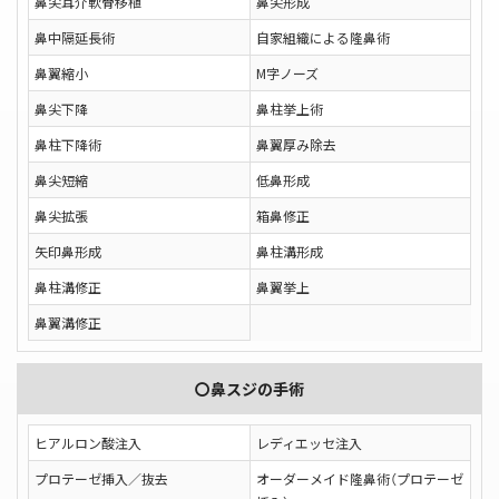
鼻尖耳介軟骨移植
鼻尖形成
鼻中隔延長術
自家組織による隆鼻術
鼻翼縮小
M字ノーズ
鼻尖下降
鼻柱挙上術
鼻柱下降術
鼻翼厚み除去
鼻尖短縮
低鼻形成
鼻尖拡張
箱鼻修正
矢印鼻形成
鼻柱溝形成
鼻柱溝修正
鼻翼挙上
鼻翼溝修正
〇鼻スジの手術
ヒアルロン酸注入
レディエッセ注入
プロテーゼ挿入／抜去
オーダーメイド隆鼻術（プロテーゼ