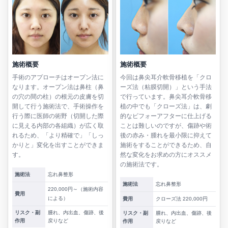
施術概要
施術概要
手術のアプローチはオープン法に
今回は鼻尖耳介軟骨移植を「クロ
なります。オープン法は鼻柱（鼻
ーズ法（粘膜切開）」という手法
の穴の間の柱）の根元の皮膚を切
で行っています。鼻尖耳介軟骨移
開して行う施術法で、手術操作を
植の中でも「クローズ法」は、劇
行う際に医師の術野（切開した際
的なビフォーアフターに仕上げる
に見える内部の各組織）が広く取
ことは難しいのですが、傷跡や術
れるため、「より精確で」「しっ
後の赤み・腫れを最小限に抑えて
かりと」変化を出すことができま
施術をすることができるため、自
す。
然な変化をお求めの方にオススメ
の施術法です。
施術法
忘れ鼻整形
施術法
忘れ鼻整形
220,000円～（施術内容
費用
による）
費用
クローズ法 220,000円
リスク・副
腫れ、内出血、傷跡、後
リスク・副
腫れ、内出血、傷跡、後
作用
戻りなど
作用
戻りなど