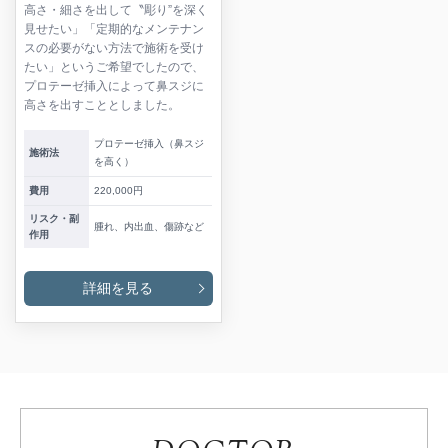
高さ・細さを出して〝彫り”を深く
見せたい」「定期的なメンテナン
スの必要がない方法で施術を受け
たい」というご希望でしたので、
プロテーゼ挿入によって鼻スジに
高さを出すこととしました。
プロテーゼ挿入（鼻スジ
施術法
を高く）
費用
220,000円
リスク・副
腫れ、内出血、傷跡など
作用
詳細を見る