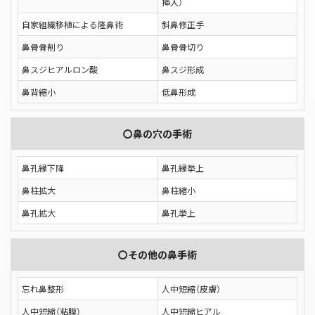
挿入）
自家組織移植による隆鼻術
斜鼻修正手
鼻骨骨削り
鼻骨骨切り
鼻スジヒアルロン酸
鼻スジ形成
鼻背縮小
低鼻形成
〇鼻の穴の手術
鼻孔縁下降
鼻孔縁挙上
鼻柱拡大
鼻柱縮小
鼻孔拡大
鼻孔挙上
〇その他の鼻手術
忘れ鼻整形
人中短縮（皮膚）
人中短縮（粘膜）
人中短縮ヒアル