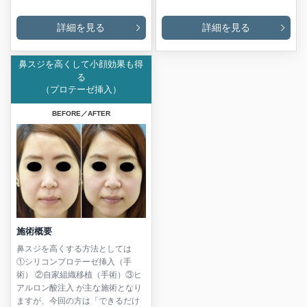
詳細を見る
詳細を見る
鼻スジを高くして小顔効果も得
る
（プロテーゼ挿入）
BEFORE／AFTER
施術概要
鼻スジを高くする方法としては
①シリコンプロテーゼ挿入（手
術） ②自家組織移植（手術）③ヒ
アルロン酸注入 が主な施術となり
ますが、今回の方は「できるだけ