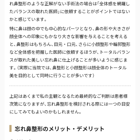
れ鼻整形のような正解がない手術法の場合は「全体感を網羅し
たバランスの取れた医師」に依頼することがポイントではない
かと感じています。
特に鼻は顔の中でも中心的なパーツとなり、鼻の形や大きさが
顔全体への印象にもかなり大きな影響を与えることを考える
と、鼻整形はもちろん、目元・口元、さらに小顔整形や輪郭整形
など全体感を把握した医師に依頼するほうが、トータルバラン
スが取れた美しい忘れ鼻に仕上げることが多いように感じま
す。（実際に当院では、鼻整形と小顔整形は顔全体のトータル
美を目的として同時に行うことが多いです）
上記はあくまで私の主観となるため最終的なご判断は患者様
次第になりますが、忘れ鼻整形を検討される際には一つの目安
にしてみてもよいのかもしれません。
忘れ鼻整形のメリット・デメリット