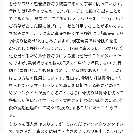
を骨ヤスリと超音波骨切り装置で細かく丁寧に削っています。
骨削りは「鼻骨そのもの」にアプローチして細さを出すことが
できるため、「鼻スジにできるだけメリハリを出したい」という
ご希望があった際にはプロテーゼと併用することが多いです。
ちなみに同じように太い鼻骨を細くする施術には「鼻骨骨切り
（骨切り幅寄せ術）」もありますが、現在当院では骨削りを第一
選択として施術を行っています。以前は鼻スジにしっかりと変
化を出せるため鼻骨骨切りによる施術を行うことが多かった
のですが、患者様のその後の経過を年単位で拝見する中で、骨
切り（幅寄せ）よりも骨削りのほうが有効であると判断し、現在
はこの方法を採用しています。理由は、骨切り術は鼻骨にノミ
を入れてハンマーとペンチで鼻骨を骨折させる必要があるた
めダウンタイムが長くなること、さらに骨切りは鼻骨を切って
移動した後にワイヤーなどで骨固定を行わない施術のため、術
後の長期経過の中で時々「後戻り」することがあったためで
す。
もちろん個人差はありますが、できるだけ少ないダウンタイム
で、できるだけ鼻スジに細さ・高さのメリハリを出したいとい