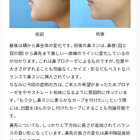
術後
術前
最後は横から鼻全体の変化です。術後の鼻スジは、鼻根（目と
目の間）から鼻先まで美しい一直線のラインに変化しているの
が分かります。これは鼻プロテーゼによるものですが、位置や
大きさがずれることも勿論なく、サイズ・形などもベストなバ
ランスで鼻スジに挿入されています。
ちなみに今回の症例の方は、ご本人の希望があったためプロテ
ーゼをややストレート気味になるように意図的に作っていま
す。「もう少し鼻スジに柔らかなカーブを付けたい」という際
には、凹面をほんの少し付けたカーブにすることも勿論可能で
す。
鼻先についても、しっかりと下方向に長さが追加されてバラン
スの良い形になっています。鼻先の長さの変化は鼻中隔延長術