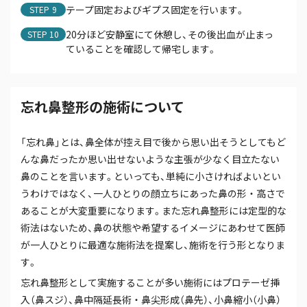
テープ固定およびギプス固定を行います。
STEP
20分ほど安静室にて休憩し、その後出血が止まっ
STEP
ていることを確認して帰宅します。
忘れ鼻整形の施術について
「忘れ鼻」とは、鼻全体が控え目で後から思い出そうとしてもど
んな鼻だったか思い出せないような主張が少なく目立たない
鼻のことを言います。といっても、単純に小さければよいとい
うわけではなく、一人ひとりの顔立ちにあった鼻の形・高さで
あることが大変重要になります。また忘れ鼻整形には定型的な
術法はないため、鼻の状態や希望するイメージにあわせて医師
が一人ひとりに最適な施術法を提案し、施術を行う形となりま
す。
忘れ鼻整形として実施することが多い施術にはプロテーゼ挿
入（鼻スジ）、鼻中隔延長術・鼻尖形成（鼻先）、小鼻縮小（小鼻）