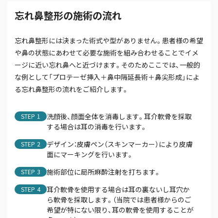
忘れ鼻整形の施術の流れ
忘れ鼻整形には決まった術式や型がありません。患者様の希望
や鼻の状態にあわせて必要な施術を組み合わせることでイメ
ージに近い忘れ鼻へと近づけます。そのためここでは、一般的
な例として「プロテーゼ挿入＋鼻中隔延長術＋鼻尖形成」によ
る忘れ鼻整形の流れをご紹介します。
洗顔後、顔面全体を消毒します。耳介軟骨を採取
STEP
する場合は耳の消毒を行います。
デザイン：皮膚ペン（スキンマーカー）により皮膚
STEP
面にマーキングを行います。
施術部位に局所麻酔注射を打ちます。
STEP
耳介軟骨を使用する場合は耳の裏ないし耳穴か
STEP
ら軟骨を採取します。（当院では患者様からのご
希望が特にない限り、耳の軟骨を使用することが