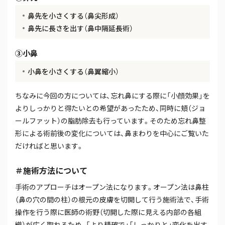
鼻先を小さくする（鼻尖形成）
鼻先に長さを出す（鼻中隔延長術）
③小鼻
小鼻を小さくする（鼻翼縮小）
ちなみに今回の方については、忘れ鼻にする際に「小顔効果」を
よりしっかりと得たいとの希望があったため、同時に頬（ジョ
ールファット）の脂肪除去も行っています。そのため忘れ鼻整
形による術前後の変化については、鼻まわりを中心にご覧いた
だければと思います。
＃施術方法について
手術のアプローチはオープン法になります。オープン法は鼻柱
（鼻の穴の間の柱）の根元の皮膚を切開して行う施術法で、手術
操作を行う際に医師の術野（切開した際に見える内部の各組
織）が広く取れるため、「より精確で」「しっかりと」変化を出す