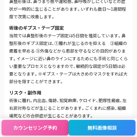
鼻整形後は、鼻づまり感や違和感、鼻呼吸がしにくいなどの症
状が一時的に生じることがあります。いずれも数日～1週間程
度で次第に改善します。
術後のギプス・テープ固定
当院では鼻整形後のテープ固定は5日間を推奨しています。鼻
整形後のギプス固定は、①腫れが生じるのを抑える ②組織の
癒着を早める ③外傷などから患部を守るなどの目的がありま
す。イメージに近い鼻のラインにするためにも手術と同じくら
い重要なプロセスとなりますので、継続的な固定が5日間は必
要となります。※ギプス・テープは大きめのマスクをすれば大
部分を隠すことができます。
リスク・副作用
術後に腫れ、内出血、傷跡、知覚麻痺、ケロイド、肥厚性瘢痕、左
右非対称などが生じることがあります。ごくまれに感染、組織
壊死などの合併症が生じることがあります。
洗顔・入浴
カウンセリング
予約
無料画像
相談
シャワー・洗顔・洗髪は翌日から可能です。