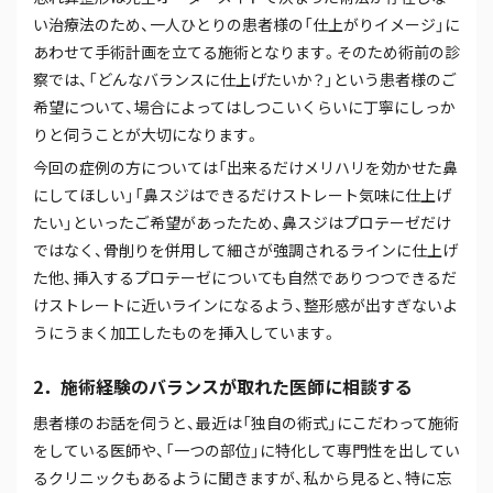
い治療法のため、一人ひとりの患者様の「仕上がりイメージ」に
あわせて手術計画を立てる施術となります。そのため術前の診
察では、「どんなバランスに仕上げたいか？」という患者様のご
希望について、場合によってはしつこいくらいに丁寧にしっか
りと伺うことが大切になります。
今回の症例の方については「出来るだけメリハリを効かせた鼻
にしてほしい」「鼻スジはできるだけストレート気味に仕上げ
たい」といったご希望があったため、鼻スジはプロテーゼだけ
ではなく、骨削りを併用して細さが強調されるラインに仕上げ
た他、挿入するプロテーゼについても自然でありつつできるだ
けストレートに近いラインになるよう、整形感が出すぎないよ
うにうまく加工したものを挿入しています。
2．施術経験のバランスが取れた医師に相談する
患者様のお話を伺うと、最近は「独自の術式」にこだわって施術
をしている医師や、「一つの部位」に特化して専門性を出してい
るクリニックもあるように聞きますが、私から見ると、特に忘