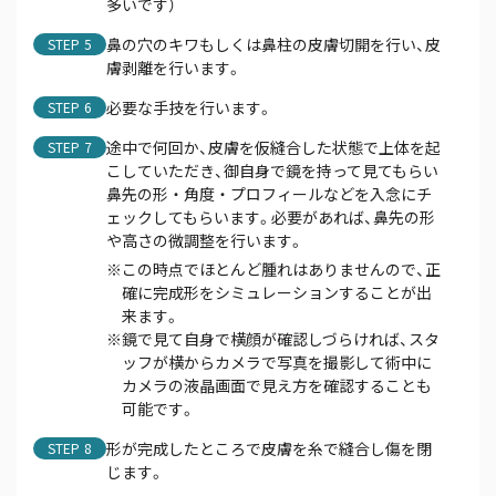
多いです）
鼻の穴のキワもしくは鼻柱の皮膚切開を行い、皮
STEP
膚剥離を行います。
必要な手技を行います。
STEP
途中で何回か、皮膚を仮縫合した状態で上体を起
STEP
こしていただき、御自身で鏡を持って見てもらい
鼻先の形・角度・プロフィールなどを入念にチ
ェックしてもらいます。必要があれば、鼻先の形
や高さの微調整を行います。
この時点でほとんど腫れはありませんので、正
確に完成形をシミュレーションすることが出
来ます。
鏡で見て自身で横顔が確認しづらければ、スタ
ッフが横からカメラで写真を撮影して術中に
カメラの液晶画面で見え方を確認することも
可能です。
形が完成したところで皮膚を糸で縫合し傷を閉
STEP
じます。