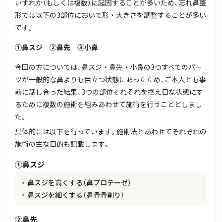
いずれか（もしくは複数）に起因することが多いため、忘れ鼻整
形では以下の3部位において形・大きさを調整することが多い
です。
①鼻スジ ②鼻先 ③小鼻
今回の方については、鼻スジ・鼻先・小鼻の3つすべてのパー
ツが一般的な鼻よりも目立つ状態にあったため、ご本人とも事
前に話し合った結果、3つの部位それぞれを控え目な状態にす
るために複数の施術を組みあわせて施術を行うこととしまし
た。
具体的には以下を行っています。施術法とあわせてそれぞれの
施術の主な目的も記載します。
①鼻スジ
鼻スジを高くする（鼻プロテーゼ）
鼻スジを細くする（鼻骨骨削り）
②鼻先