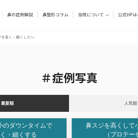
鼻の症例解説
鼻整形コラム
当院について
公式HPは
ジを高く・細くしたい
＃症例写真
最新順
人気順
小のダウンタイムで
鼻スジを高くして
（プロテー
高く・細くする