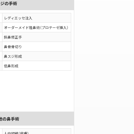
スジの手術
レディエッセ注入
オーダーメイド隆鼻術（プロテーゼ挿入）
斜鼻修正手
鼻骨骨切り
鼻スジ形成
低鼻形成
他の鼻手術
人中短縮（皮膚）