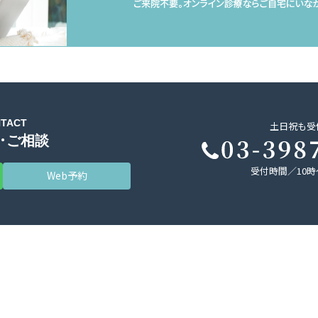
TACT
土日祝も受
・ご相談
受付時間／10時
Web予約