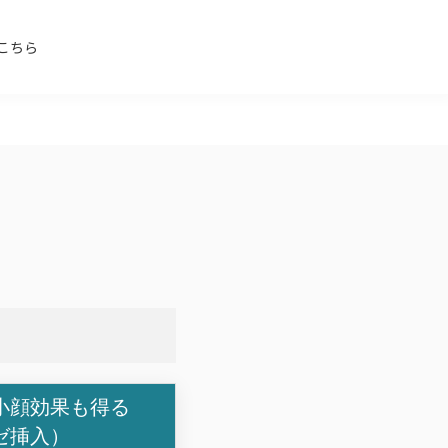
こちら
小顔効果も得る
ゼ挿入）