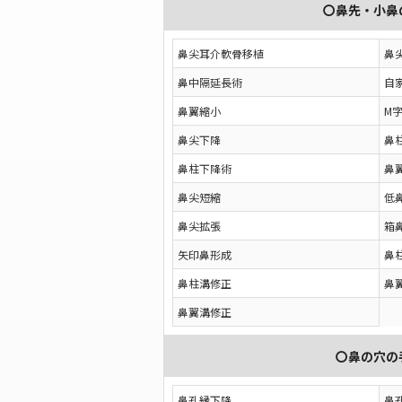
〇鼻先・小鼻
鼻尖耳介軟骨移植
鼻
鼻中隔延長術
自
鼻翼縮小
M
鼻尖下降
鼻
鼻柱下降術
鼻
鼻尖短縮
低
鼻尖拡張
箱
矢印鼻形成
鼻
鼻柱溝修正
鼻
鼻翼溝修正
〇鼻の穴の
鼻孔縁下降
鼻