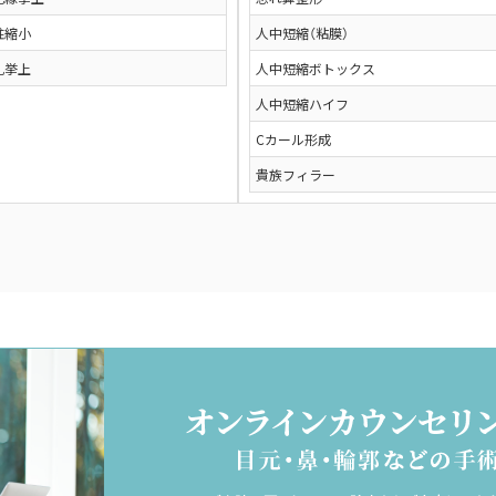
柱縮小
人中短縮（粘膜）
孔挙上
人中短縮ボトックス
人中短縮ハイフ
Cカール形成
貴族フィラー