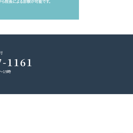
付
～19時