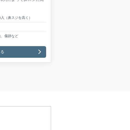
挿入（鼻スジを高く）
血、傷跡など
見る