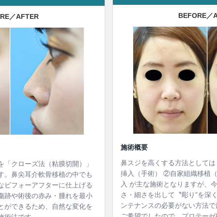
BEFORE／A
ORE／AFTER
施術概要
鼻スジを高くする方法としては
を「クローズ法（粘膜切開）」
挿入（手術） ②自家組織移植
す。鼻尖耳介軟骨移植の中でも
入 が主な施術となりますが、
なビフォーアフターに仕上げる
さ・細さを出して〝彫り”を深
傷跡や術後の赤み・腫れを最小
ンテナンスの必要がない方法で
とができるため、自然な変化を
ご希望でしたので、プロテーゼ
施術法です。