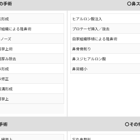
の手術
〇鼻
尖形成
ヒアルロン酸注入
家組織による隆鼻術
プロテーゼ挿入／抜去
字ノーズ
自家組織移植による隆鼻術
柱挙上術
鼻骨骨削り
翼厚み除去
鼻スジヒアルロン酸
鼻形成
鼻背縮小
鼻修正
柱溝形成
翼挙上
手術
〇その
孔縁挙上
忘れ鼻整形