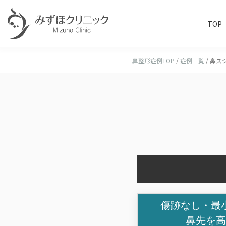
TOP
鼻整形症例TOP
/
症例一覧
/
鼻ス
傷跡なし・最
鼻先を